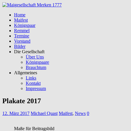
Home
Maifest
Königspaar
Remmel
Termine
Vorstand
Bilder
Die Gesellschaft
Über Uns
Königspaare
Brauchtum
Allgemeines
Links
Kontakt
Impressum
Plakate 2017
12. März 2017
Michael Quast
Maifest
,
News
0
Maße für Beitragsbild