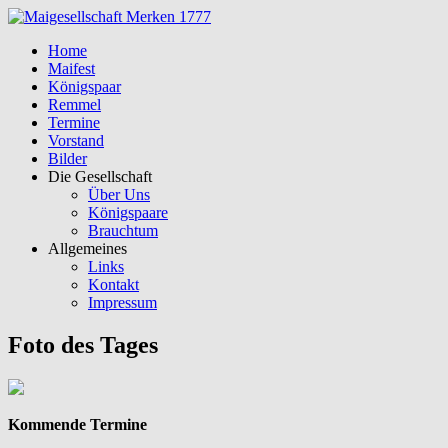
Home
Maifest
Königspaar
Remmel
Termine
Vorstand
Bilder
Die Gesellschaft
Über Uns
Königspaare
Brauchtum
Allgemeines
Links
Kontakt
Impressum
Foto des Tages
Kommende Termine